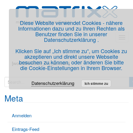
Diese Website verwendet Cookies - nähere
Informationen dazu und zu Ihren Rechten als
Benutzer finden Sie in unserer
Datenschutzerklärung .
T
o
Klicken Sie auf „Ich stimme zu“, um Cookies zu
g
akzeptieren und direkt unsere Webseite
g
besuchen zu können, oder änderen Sie bitte
[woocommerce_my_account]
die Cookie-Einstellungen in Ihrem Browser.
l
e
S
Datenschutzerklärung
n
Ich stimme zu
e
a
a
Meta
v
r
i
c
g
Anmelden
h
a
f
t
Eintrags-Feed
o