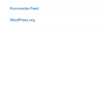
i
r
Kommentar-Feed
o
:
n
WordPress.org