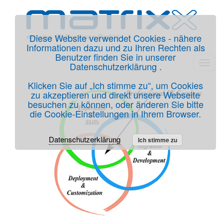
Diese Website verwendet Cookies - nähere
Informationen dazu und zu Ihren Rechten als
Benutzer finden Sie in unserer
Datenschutzerklärung .
T
o
Klicken Sie auf „Ich stimme zu“, um Cookies
g
zu akzeptieren und direkt unsere Webseite
g
besuchen zu können, oder änderen Sie bitte
die Cookie-Einstellungen in Ihrem Browser.
l
e
Datenschutzerklärung
n
Ich stimme zu
a
v
i
g
a
t